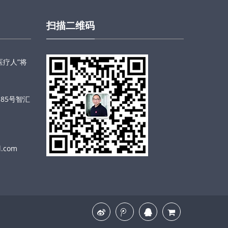
扫描二维码
医疗人”将
！
85号智汇
l.com