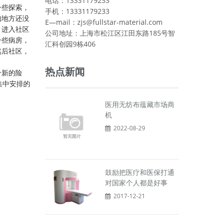
电话：13331179233
一些探索，
手机：13331179233
的地方还没
E—mail：zjs@fullstar-material.com
，进入社区
公司地址：上海市松江区江田东路185号智
一些病房，
汇科创园9栋406
然后社区，
热点新闻
个新的险
集中安排的
医用无纺布蕴藏市场商
机
2022-08-29
鼓励把医疗和医保打通
对国家个人都是好事
2017-12-21