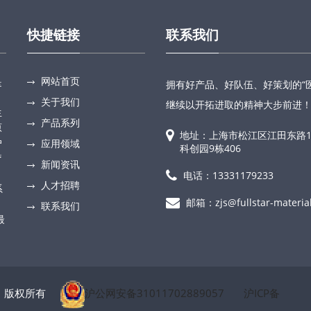
快捷链接
联系我们
网站首页
是
拥有好产品、好队伍、好策划的“
关于我们
继续以开拓进取的精神大步前进
生
产品系列
原
地址：上海市松江区江田东路1
户
应用领域
科创园9栋406
疗
新闻资讯
：
电话：13331179233
人才招聘
系
邮箱：zjs@fullstar-materia
联系我们
最
限公司 版权所有
沪公网安备31011702889057
沪ICP备