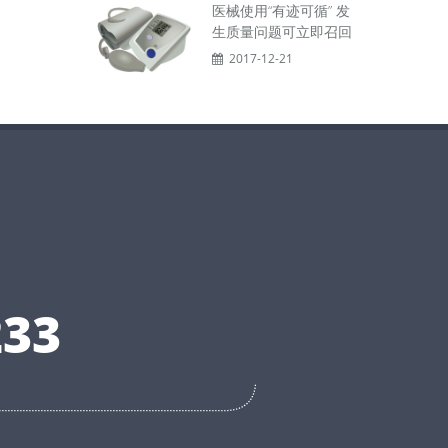
医械使用“有迹可循” 发
生质量问题可立即召回
2017-12-21
33